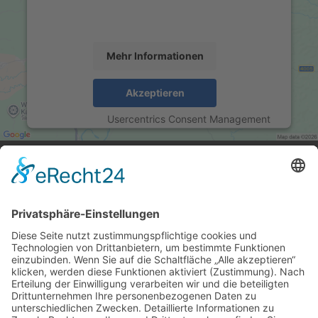
die Details durch und stimmen Sie der Nutzung des
Service zu, um diese Karte anzuzeigen.
Mehr Informationen
Akzeptieren
powered by
Usercentrics Consent Management
Platform
&
eRecht24
ANSCHRIFT
das Rawetzer Autohaus GmbH
Bayreuther Str. 14
95615 Marktredwitz
KONTAKT
Tel.:
09231 / 973961-0