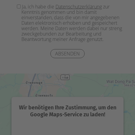
Ja, ich habe die
Datenschutzerklärung
zur
lasse
Kenntnis genommen und bin damit
dieses
einverstanden, dass die von mir angegebenen
Feld
Daten elektronisch erhoben und gespeichert
werden. Meine Daten werden dabei nur streng
leer.
zweckgebunden zur Bearbeitung und
Beantwortung meiner Anfrage genutzt.
Wir benötigen Ihre Zustimmung, um den
Google Maps-Service zu laden!
Wir verwenden einen Service eines Drittanbieters,
um Karteninhalte einzubetten. Dieser Service kann