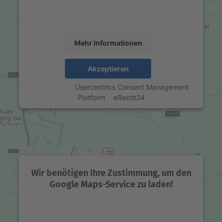
Daten zu Ihren Aktivitäten sammeln. Bitte lesen Sie
die Details durch und stimmen Sie der Nutzung des
Service zu, um diese Karte anzuzeigen.
Mehr Informationen
Akzeptieren
powered by
Usercentrics Consent Management
Platform
&
eRecht24
Wir benötigen Ihre Zustimmung, um den
Google Maps-Service zu laden!
Wir verwenden einen Service eines Drittanbieters,
um Karteninhalte einzubetten. Dieser Service kann
Daten zu Ihren Aktivitäten sammeln. Bitte lesen Sie