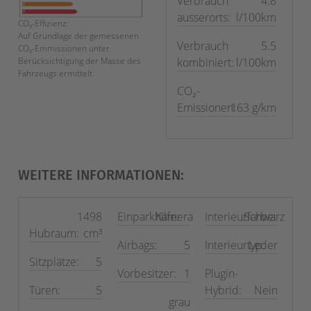
Verbrauch
4.8
ausserorts:
l/100km
CO₂-Effizienz:
Auf Grundlage der gemessenen
Verbrauch
5.5
CO₂-Emmissionen unter
kombiniert:
l/100km
Berücksichtigung der Masse des
Fahrzeugs ermittelt.
CO₂-
Emissionen:
163 g/km
WEITERE INFORMATIONEN:
1498
Einparkhilfe:
Kamera
Interieurfarbe:
Schwarz
Hubraum:
cm³
Airbags:
5
Interieurtyp:
Leder
Sitzplätze:
5
Vorbesitzer:
1
Plugin-
Türen:
5
Hybrid:
Nein
grau