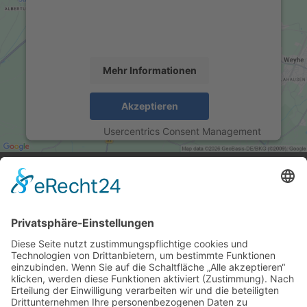
um Karteninhalte einzubetten. Dieser Service kann
Daten zu Ihren Aktivitäten sammeln. Bitte lesen Sie
die Details durch und stimmen Sie der Nutzung des
Service zu, um diese Karte anzuzeigen.
Mehr Informationen
Akzeptieren
powered by
Usercentrics Consent Management
Platform
&
eRecht24
ANSCHRIFT
das Rawetzer Autohaus GmbH
Bayreuther Str. 14
95615 Marktredwitz
KONTAKT