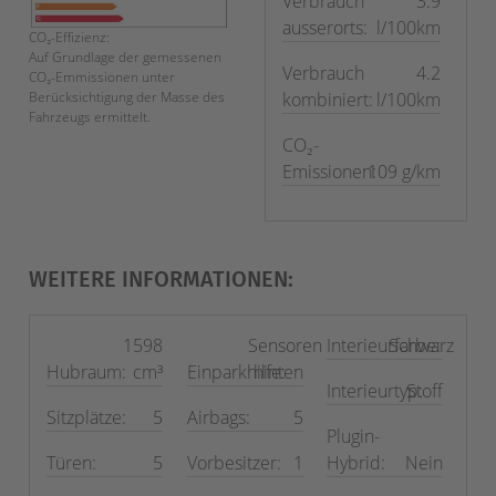
Verbrauch
3.9
ausserorts:
l/100km
CO₂-Effizienz:
Auf Grundlage der gemessenen
Verbrauch
4.2
CO₂-Emmissionen unter
kombiniert:
l/100km
Berücksichtigung der Masse des
Fahrzeugs ermittelt.
CO₂-
Emissionen:
109 g/km
WEITERE INFORMATIONEN:
1598
Sensoren
Interieurfarbe:
Schwarz
Hubraum:
cm³
Einparkhilfe:
hinten
Interieurtyp:
Stoff
Sitzplätze:
5
Airbags:
5
Plugin-
Türen:
5
Vorbesitzer:
1
Hybrid:
Nein