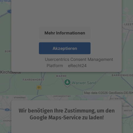
um Karteninhalte einzubetten. Dieser Service kann
Daten zu Ihren Aktivitäten sammeln. Bitte lesen Sie
die Details durch und stimmen Sie der Nutzung des
Service zu, um diese Karte anzuzeigen.
Mehr Informationen
Akzeptieren
powered by
Usercentrics Consent Management
Platform
&
eRecht24
Wir benötigen Ihre Zustimmung, um den
Google Maps-Service zu laden!
Wir verwenden einen Service eines Drittanbieters,