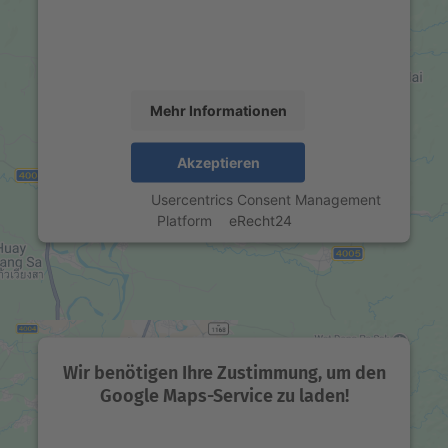
um Karteninhalte einzubetten. Dieser Service kann
Daten zu Ihren Aktivitäten sammeln. Bitte lesen Sie
die Details durch und stimmen Sie der Nutzung des
Service zu, um diese Karte anzuzeigen.
Mehr Informationen
Akzeptieren
powered by
Usercentrics Consent Management
Platform
&
eRecht24
Wir benötigen Ihre Zustimmung, um den
Google Maps-Service zu laden!
Wir verwenden einen Service eines Drittanbieters,