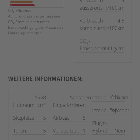
Verbrauch
4
ausserorts:
l/100km
CO₂-Effizienz:
Auf Grundlage der gemessenen
Verbrauch
4.5
CO₂-Emmissionen unter
kombiniert:
l/100km
Berücksichtigung der Masse des
Fahrzeugs ermittelt.
CO₂-
Emissionen:
144 g/km
WEITERE INFORMATIONEN:
1968
Sensoren
Interieurfarbe:
Schwarz
Hubraum:
cm³
Einparkhilfe:
hinten
Interieurtyp:
Teilleder
Sitzplätze:
5
Airbags:
5
Plugin-
Türen:
5
Vorbesitzer:
1
Hybrid:
Nein