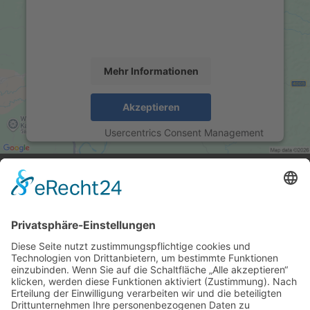
um Karteninhalte einzubetten. Dieser Service kann
Daten zu Ihren Aktivitäten sammeln. Bitte lesen Sie
die Details durch und stimmen Sie der Nutzung des
Service zu, um diese Karte anzuzeigen.
Mehr Informationen
Akzeptieren
powered by
Usercentrics Consent Management
Platform
&
eRecht24
ANSCHRIFT
das Rawetzer Autohaus GmbH
Bayreuther Str. 14
95615 Marktredwitz
KONTAKT